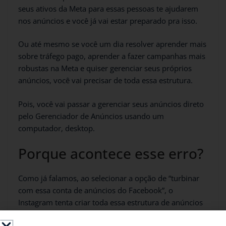
seus ativos da Meta para essas pessoas te ajudarem
nos anúncios e você já vai estar preparado pra isso.
Ou até mesmo se você um dia resolver aprender mais
sobre tráfego pago, aprender a fazer campanhas mais
robustas na Meta e quiser gerenciar seus próprios
anúncios, você vai precisar de toda essa estrutura.
Pois, você vai passar a gerenciar seus anúncios direto
pelo Gerenciador de Anúncios usando um
computador, desktop.
Porque acontece esse erro?
Como já falamos, ao selecionar a opção de “turbinar
com essa conta de anúncios do Facebook”, o
Instagram tenta criar toda essa estrutura de anúncios
pra você.