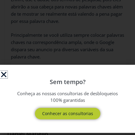
abrirão a sua cabeça para novas palavras chaves além
de te mostrar se realmente está valendo a pena pagar
por essa palavra chave.
Principalmente se você utiliza sempre colocar palavras
chaves na correspondência ampla, onde o Google
dispara seu anuncio pra diversas variáveis da sua
palavra chave.
É importantíssimo ficar de olho nos termos de
pesquisa, caso contrário você pode estar gastando
Sem tempo?
rios de dinheiro sem retorno.
Conheça as nossas consultorias de desbloqueios
E aí, ainda precisa de ajuda?
Fala com a gente
,
100% garantidas
conheça nossa consultoria.
Conhecer as consultorias
Daniel Matiello